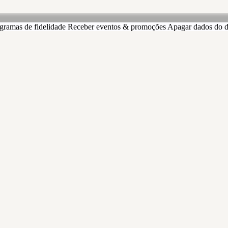
gramas de fidelidade
Receber eventos & promoções
Apagar dados do d