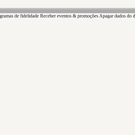
gramas de fidelidade
Receber eventos & promoções
Apagar dados do d